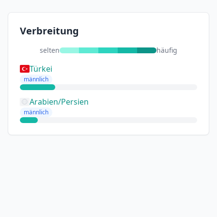
Verbreitung
selten
häufig
Türkei
männlich
Arabien/Persien
männlich