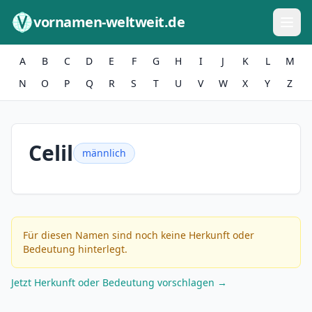
Zum Inhalt springen
vornamen-weltweit.de
A
B
C
D
E
F
G
H
I
J
K
L
M
N
O
P
Q
R
S
T
U
V
W
X
Y
Z
Celil
männlich
Für diesen Namen sind noch keine Herkunft oder
Bedeutung hinterlegt.
Jetzt Herkunft oder Bedeutung vorschlagen →