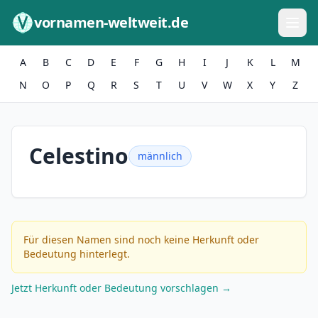
Zum Inhalt springen
vornamen-weltweit.de
A
B
C
D
E
F
G
H
I
J
K
L
M
N
O
P
Q
R
S
T
U
V
W
X
Y
Z
Celestino
männlich
Für diesen Namen sind noch keine Herkunft oder
Bedeutung hinterlegt.
Jetzt Herkunft oder Bedeutung vorschlagen →