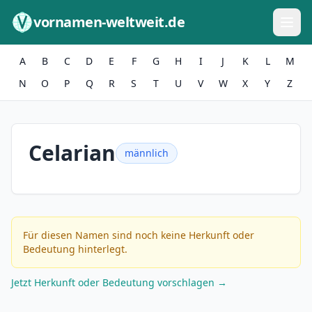
Zum Inhalt springen
vornamen-weltweit.de
A
B
C
D
E
F
G
H
I
J
K
L
M
N
O
P
Q
R
S
T
U
V
W
X
Y
Z
Celarian
männlich
Für diesen Namen sind noch keine Herkunft oder
Bedeutung hinterlegt.
Jetzt Herkunft oder Bedeutung vorschlagen →