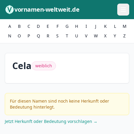
Zum Inhalt springen
vornamen-weltweit.de
A
B
C
D
E
F
G
H
I
J
K
L
M
N
O
P
Q
R
S
T
U
V
W
X
Y
Z
Cela
weiblich
Für diesen Namen sind noch keine Herkunft oder
Bedeutung hinterlegt.
Jetzt Herkunft oder Bedeutung vorschlagen →