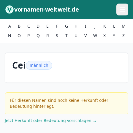
Zum Inhalt springen
vornamen-weltweit.de
A
B
C
D
E
F
G
H
I
J
K
L
M
N
O
P
Q
R
S
T
U
V
W
X
Y
Z
Cei
männlich
Für diesen Namen sind noch keine Herkunft oder
Bedeutung hinterlegt.
Jetzt Herkunft oder Bedeutung vorschlagen →