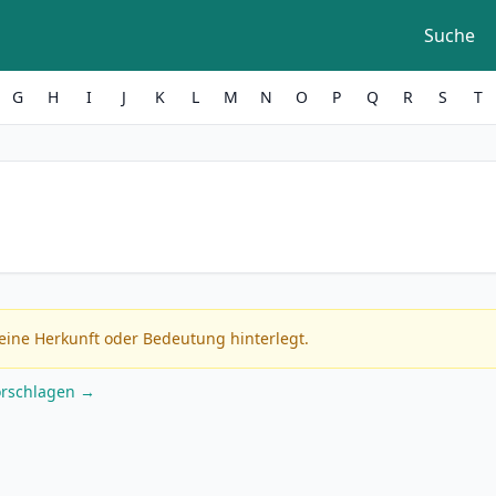
Suche
G
H
I
J
K
L
M
N
O
P
Q
R
S
T
eine Herkunft oder Bedeutung hinterlegt.
orschlagen →