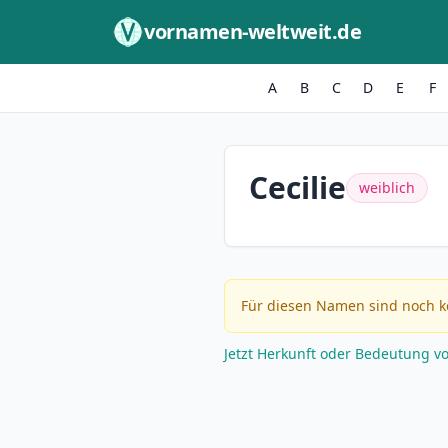
Zum Inhalt springen
vornamen-weltweit.de
A
B
C
D
E
F
Cecilie
weiblich
Für diesen Namen sind noch k
Jetzt Herkunft oder Bedeutung v