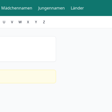
Mädchennamen
Jungennamen
Länder
U
V
W
X
Y
Z