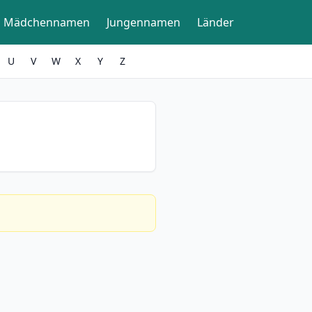
Mädchennamen
Jungennamen
Länder
U
V
W
X
Y
Z