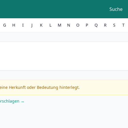
Suche
G
H
I
J
K
L
M
N
O
P
Q
R
S
T
eine Herkunft oder Bedeutung hinterlegt.
orschlagen →