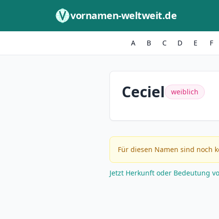
Zum Inhalt springen
vornamen-weltweit.de
A
B
C
D
E
F
Ceciel
weiblich
Für diesen Namen sind noch k
Jetzt Herkunft oder Bedeutung v