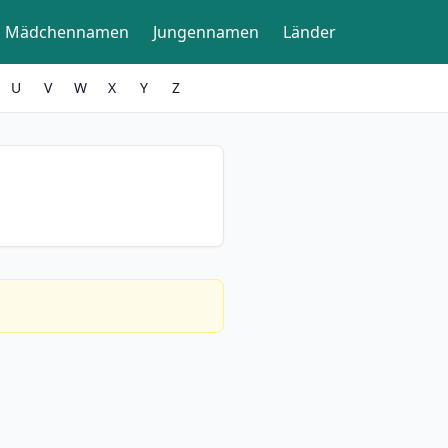
Mädchennamen
Jungennamen
Länder
U
V
W
X
Y
Z