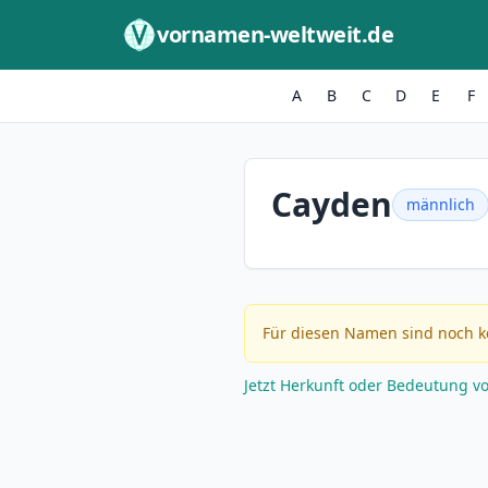
Zum Inhalt springen
vornamen-weltweit.de
A
B
C
D
E
F
Cayden
männlich
Für diesen Namen sind noch k
Jetzt Herkunft oder Bedeutung v