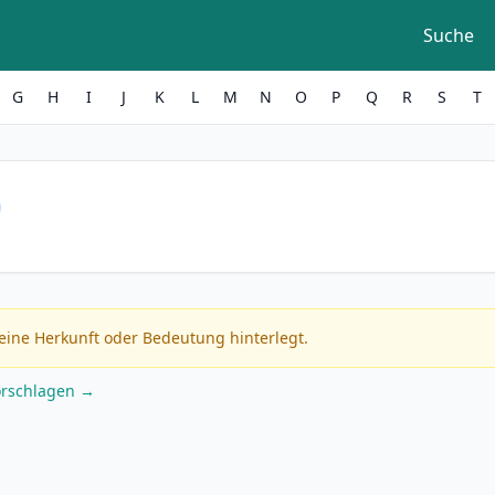
Suche
G
H
I
J
K
L
M
N
O
P
Q
R
S
T
eine Herkunft oder Bedeutung hinterlegt.
orschlagen →