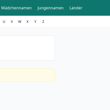
Mädchennamen
Jungennamen
Länder
U
V
W
X
Y
Z