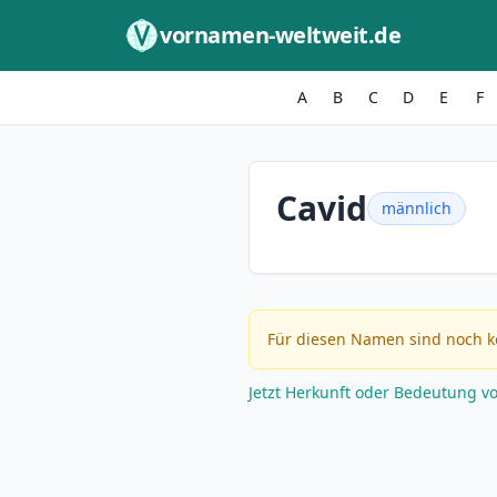
Zum Inhalt springen
vornamen-weltweit.de
A
B
C
D
E
F
Cavid
männlich
Für diesen Namen sind noch k
Jetzt Herkunft oder Bedeutung v