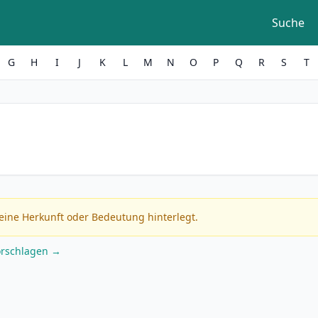
Suche
G
H
I
J
K
L
M
N
O
P
Q
R
S
T
eine Herkunft oder Bedeutung hinterlegt.
orschlagen →