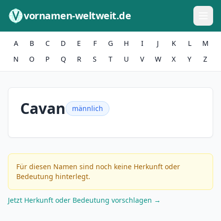
Zum Inhalt springen
vornamen-weltweit.de
A
B
C
D
E
F
G
H
I
J
K
L
M
N
O
P
Q
R
S
T
U
V
W
X
Y
Z
Cavan
männlich
Für diesen Namen sind noch keine Herkunft oder
Bedeutung hinterlegt.
Jetzt Herkunft oder Bedeutung vorschlagen →