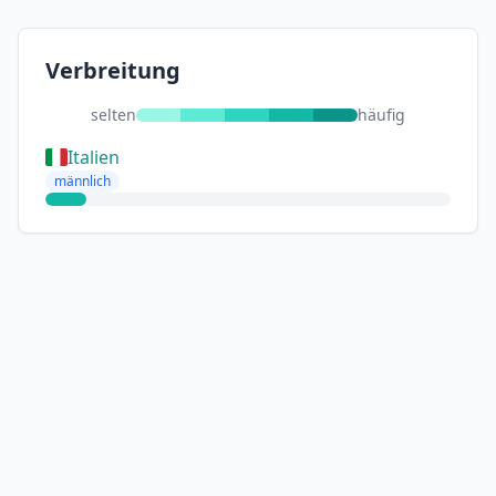
Verbreitung
selten
häufig
Italien
männlich