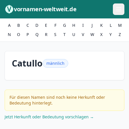
Zum Inhalt springen
vornamen-weltweit.de
A
B
C
D
E
F
G
H
I
J
K
L
M
N
O
P
Q
R
S
T
U
V
W
X
Y
Z
Catullo
männlich
Für diesen Namen sind noch keine Herkunft oder
Bedeutung hinterlegt.
Jetzt Herkunft oder Bedeutung vorschlagen →