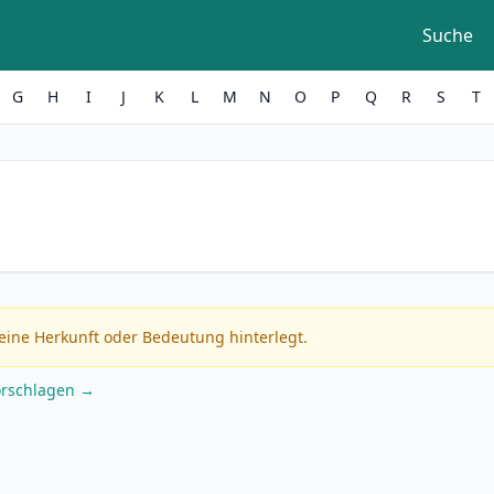
Suche
G
H
I
J
K
L
M
N
O
P
Q
R
S
T
eine Herkunft oder Bedeutung hinterlegt.
orschlagen →