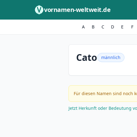
Zum Inhalt springen
vornamen-weltweit.de
A
B
C
D
E
F
Cato
männlich
Für diesen Namen sind noch k
Jetzt Herkunft oder Bedeutung v