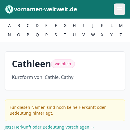
Zum Inhalt springen
vornamen-weltweit.de
A
B
C
D
E
F
G
H
I
J
K
L
M
N
O
P
Q
R
S
T
U
V
W
X
Y
Z
Cathleen
weiblich
Kurzform von:
Cathie, Cathy
Für diesen Namen sind noch keine Herkunft oder
Bedeutung hinterlegt.
Jetzt Herkunft oder Bedeutung vorschlagen →