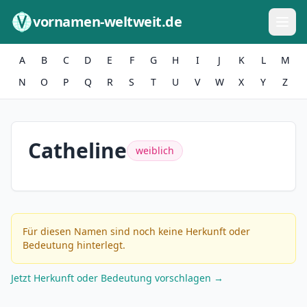
Zum Inhalt springen
vornamen-weltweit.de
A
B
C
D
E
F
G
H
I
J
K
L
M
N
O
P
Q
R
S
T
U
V
W
X
Y
Z
Catheline
weiblich
Für diesen Namen sind noch keine Herkunft oder
Bedeutung hinterlegt.
Jetzt Herkunft oder Bedeutung vorschlagen →