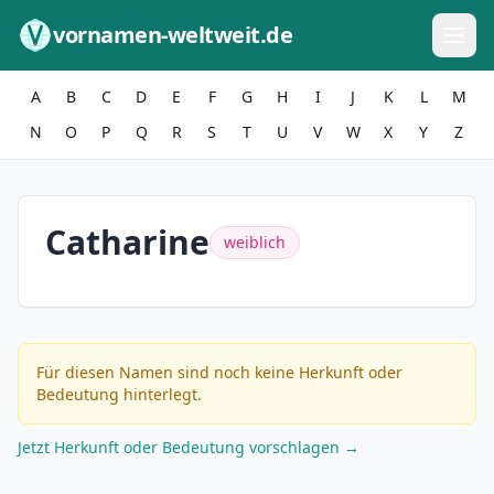
Zum Inhalt springen
vornamen-weltweit.de
A
B
C
D
E
F
G
H
I
J
K
L
M
N
O
P
Q
R
S
T
U
V
W
X
Y
Z
Catharine
weiblich
Für diesen Namen sind noch keine Herkunft oder
Bedeutung hinterlegt.
Jetzt Herkunft oder Bedeutung vorschlagen →