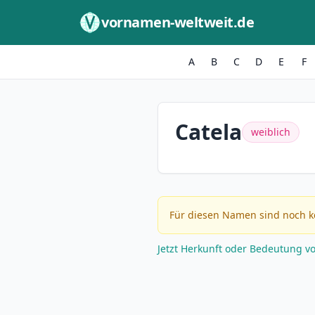
Zum Inhalt springen
vornamen-weltweit.de
A
B
C
D
E
F
Catela
weiblich
Für diesen Namen sind noch k
Jetzt Herkunft oder Bedeutung v