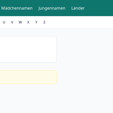
Mädchennamen
Jungennamen
Länder
U
V
W
X
Y
Z