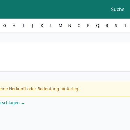
Suche
G
H
I
J
K
L
M
N
O
P
Q
R
S
T
eine Herkunft oder Bedeutung hinterlegt.
orschlagen →