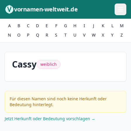
Zum Inhalt springen
vornamen-weltweit.de
A
B
C
D
E
F
G
H
I
J
K
L
M
N
O
P
Q
R
S
T
U
V
W
X
Y
Z
Cassy
weiblich
Für diesen Namen sind noch keine Herkunft oder
Bedeutung hinterlegt.
Jetzt Herkunft oder Bedeutung vorschlagen →