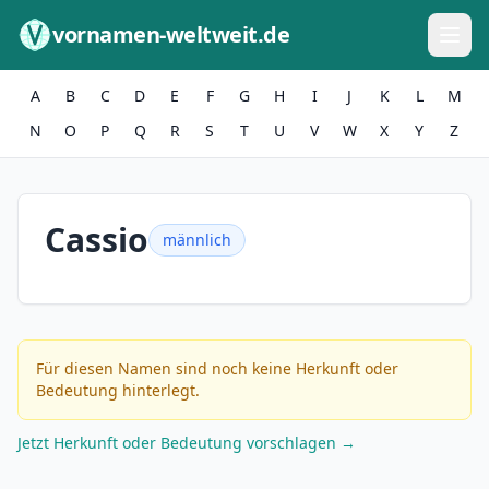
Zum Inhalt springen
vornamen-weltweit.de
A
B
C
D
E
F
G
H
I
J
K
L
M
N
O
P
Q
R
S
T
U
V
W
X
Y
Z
Cassio
männlich
Für diesen Namen sind noch keine Herkunft oder
Bedeutung hinterlegt.
Jetzt Herkunft oder Bedeutung vorschlagen →