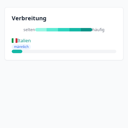
Verbreitung
selten
häufig
Italien
männlich