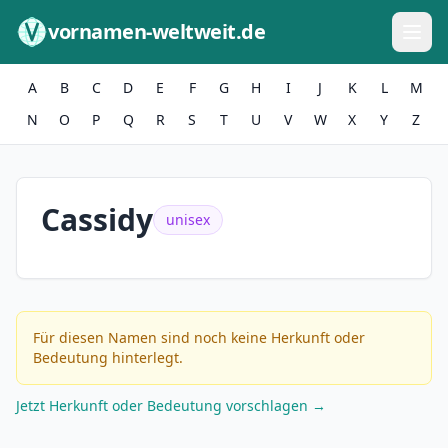
Zum Inhalt springen
vornamen-weltweit.de
A
B
C
D
E
F
G
H
I
J
K
L
M
N
O
P
Q
R
S
T
U
V
W
X
Y
Z
Cassidy
unisex
Für diesen Namen sind noch keine Herkunft oder
Bedeutung hinterlegt.
Jetzt Herkunft oder Bedeutung vorschlagen →