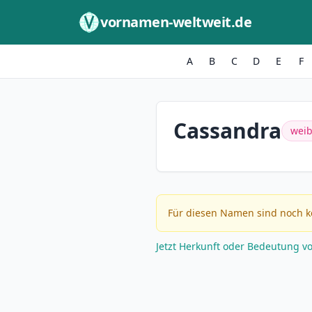
Zum Inhalt springen
vornamen-weltweit.de
A
B
C
D
E
F
Cassandra
weib
Für diesen Namen sind noch k
Jetzt Herkunft oder Bedeutung v