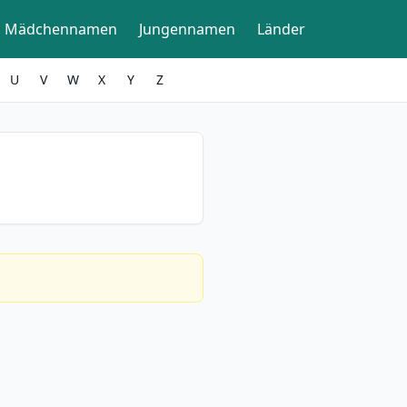
Mädchennamen
Jungennamen
Länder
U
V
W
X
Y
Z