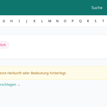
Suche
G
H
I
J
K
L
M
N
O
P
Q
R
S
T
lich
eine Herkunft oder Bedeutung hinterlegt.
orschlagen →