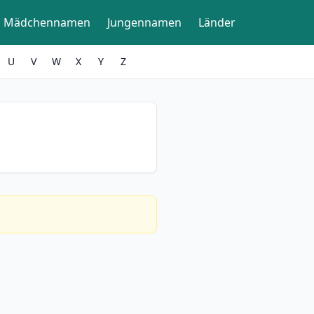
Mädchennamen
Jungennamen
Länder
U
V
W
X
Y
Z