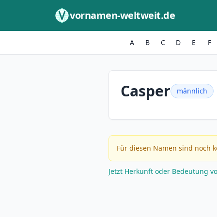
Zum Inhalt springen
vornamen-weltweit.de
A
B
C
D
E
F
Casper
männlich
Für diesen Namen sind noch k
Jetzt Herkunft oder Bedeutung v