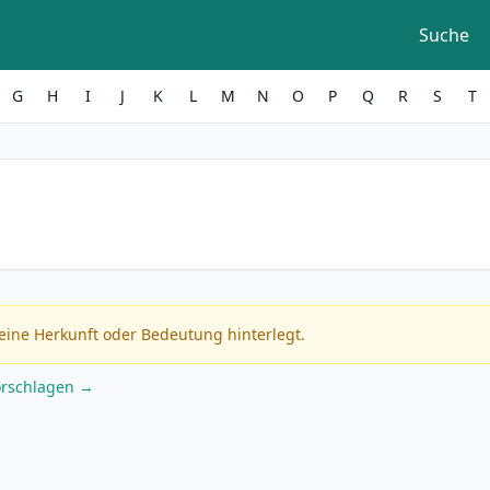
Suche
G
H
I
J
K
L
M
N
O
P
Q
R
S
T
eine Herkunft oder Bedeutung hinterlegt.
orschlagen →