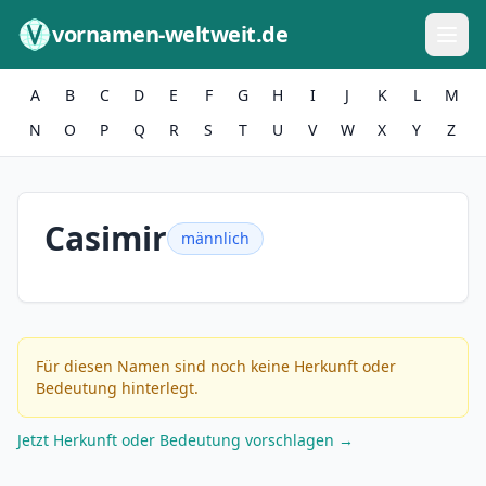
Zum Inhalt springen
vornamen-weltweit.de
A
B
C
D
E
F
G
H
I
J
K
L
M
N
O
P
Q
R
S
T
U
V
W
X
Y
Z
Casimir
männlich
Für diesen Namen sind noch keine Herkunft oder
Bedeutung hinterlegt.
Jetzt Herkunft oder Bedeutung vorschlagen →