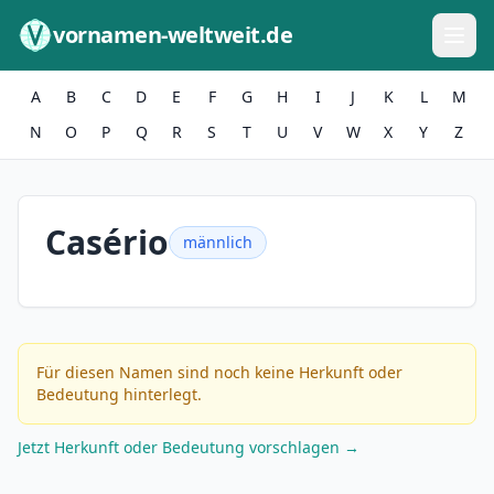
Zum Inhalt springen
vornamen-weltweit.de
A
B
C
D
E
F
G
H
I
J
K
L
M
N
O
P
Q
R
S
T
U
V
W
X
Y
Z
Casério
männlich
Für diesen Namen sind noch keine Herkunft oder
Bedeutung hinterlegt.
Jetzt Herkunft oder Bedeutung vorschlagen →