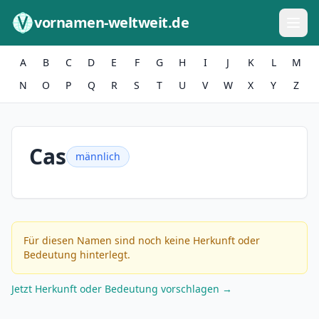
Zum Inhalt springen
vornamen-weltweit.de
A
B
C
D
E
F
G
H
I
J
K
L
M
N
O
P
Q
R
S
T
U
V
W
X
Y
Z
Cas
männlich
Für diesen Namen sind noch keine Herkunft oder
Bedeutung hinterlegt.
Jetzt Herkunft oder Bedeutung vorschlagen →