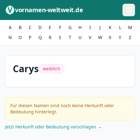
Zum Inhalt springen
vornamen-weltweit.de
A
B
C
D
E
F
G
H
I
J
K
L
M
N
O
P
Q
R
S
T
U
V
W
X
Y
Z
Carys
weiblich
Für diesen Namen sind noch keine Herkunft oder
Bedeutung hinterlegt.
Jetzt Herkunft oder Bedeutung vorschlagen →