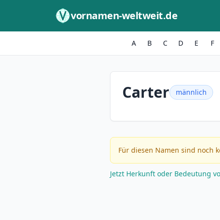
Zum Inhalt springen
vornamen-weltweit.de
A
B
C
D
E
F
Carter
männlich
Für diesen Namen sind noch k
Jetzt Herkunft oder Bedeutung v