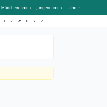
Mädchennamen
Jungennamen
Länder
U
V
W
X
Y
Z