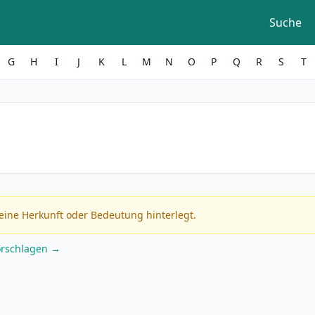
Suche
G
H
I
J
K
L
M
N
O
P
Q
R
S
T
eine Herkunft oder Bedeutung hinterlegt.
orschlagen →