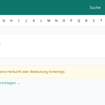
Suche
G
H
I
J
K
L
M
N
O
P
Q
R
S
T
eine Herkunft oder Bedeutung hinterlegt.
orschlagen →