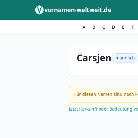
Zum Inhalt springen
vornamen-weltweit.de
A
B
C
D
E
F
Carsjen
männlich
Für diesen Namen sind noch k
Jetzt Herkunft oder Bedeutung v