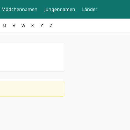
Mädchennamen
Jungennamen
Länder
U
V
W
X
Y
Z