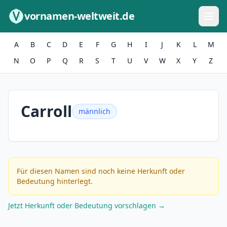
Zum Inhalt springen
vornamen-weltweit.de
A
B
C
D
E
F
G
H
I
J
K
L
M
N
O
P
Q
R
S
T
U
V
W
X
Y
Z
Carroll
männlich
Für diesen Namen sind noch keine Herkunft oder
Bedeutung hinterlegt.
Jetzt Herkunft oder Bedeutung vorschlagen →