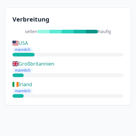
Verbreitung
selten
häufig
USA
männlich
Großbritannien
männlich
Irland
männlich