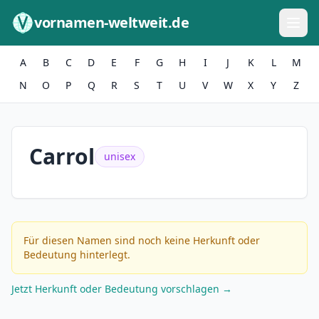
Zum Inhalt springen
vornamen-weltweit.de
A
B
C
D
E
F
G
H
I
J
K
L
M
N
O
P
Q
R
S
T
U
V
W
X
Y
Z
Carrol
unisex
Für diesen Namen sind noch keine Herkunft oder
Bedeutung hinterlegt.
Jetzt Herkunft oder Bedeutung vorschlagen →