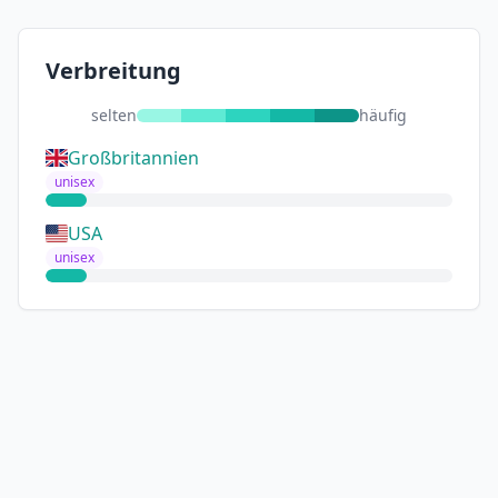
Verbreitung
selten
häufig
Großbritannien
unisex
USA
unisex