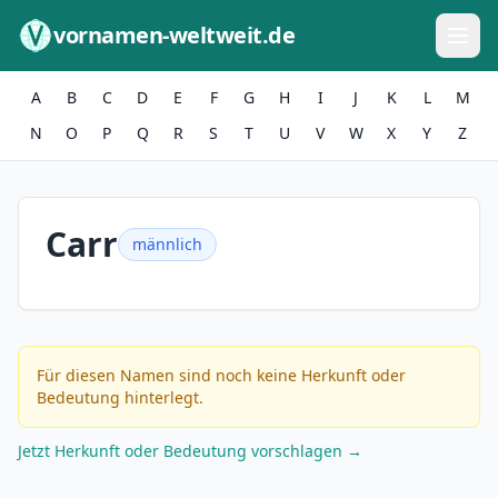
Zum Inhalt springen
vornamen-weltweit.de
A
B
C
D
E
F
G
H
I
J
K
L
M
N
O
P
Q
R
S
T
U
V
W
X
Y
Z
Carr
männlich
Für diesen Namen sind noch keine Herkunft oder
Bedeutung hinterlegt.
Jetzt Herkunft oder Bedeutung vorschlagen →