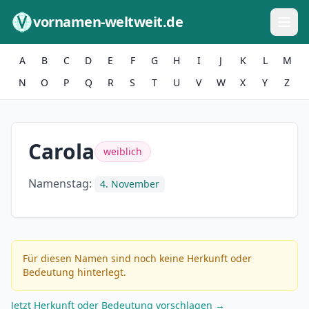
Zum Inhalt springen
vornamen-weltweit.de
A
B
C
D
E
F
G
H
I
J
K
L
M
N
O
P
Q
R
S
T
U
V
W
X
Y
Z
Carola
weiblich
Namenstag:
4. November
Für diesen Namen sind noch keine Herkunft oder
Bedeutung hinterlegt.
Jetzt Herkunft oder Bedeutung vorschlagen →