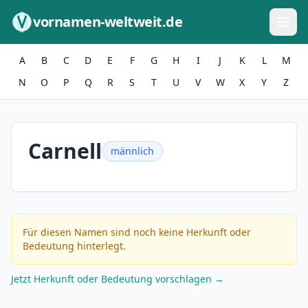
Zum Inhalt springen
vornamen-weltweit.de
A
B
C
D
E
F
G
H
I
J
K
L
M
N
O
P
Q
R
S
T
U
V
W
X
Y
Z
Carnell
männlich
Für diesen Namen sind noch keine Herkunft oder
Bedeutung hinterlegt.
Jetzt Herkunft oder Bedeutung vorschlagen →