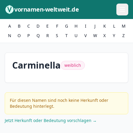
Zum Inhalt springen
vornamen-weltweit.de
A
B
C
D
E
F
G
H
I
J
K
L
M
N
O
P
Q
R
S
T
U
V
W
X
Y
Z
Carminella
weiblich
Für diesen Namen sind noch keine Herkunft oder
Bedeutung hinterlegt.
Jetzt Herkunft oder Bedeutung vorschlagen →