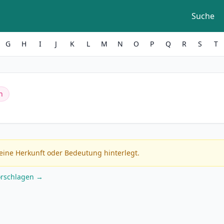
Suche
G
H
I
J
K
L
M
N
O
P
Q
R
S
T
h
eine Herkunft oder Bedeutung hinterlegt.
orschlagen →