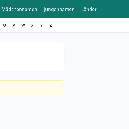
Mädchennamen
Jungennamen
Länder
U
V
W
X
Y
Z