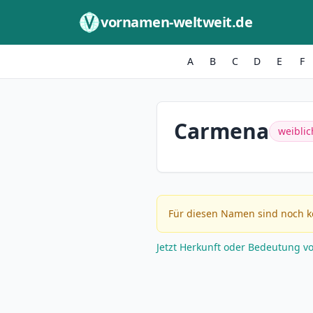
Zum Inhalt springen
vornamen-weltweit.de
A
B
C
D
E
F
Carmena
weiblic
Für diesen Namen sind noch k
Jetzt Herkunft oder Bedeutung v