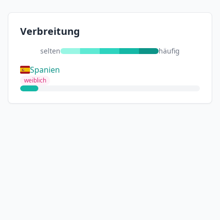
Verbreitung
selten
häufig
Spanien
weiblich