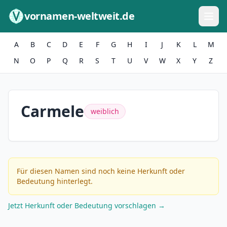
Zum Inhalt springen
vornamen-weltweit.de
A
B
C
D
E
F
G
H
I
J
K
L
M
N
O
P
Q
R
S
T
U
V
W
X
Y
Z
Carmele
weiblich
Für diesen Namen sind noch keine Herkunft oder
Bedeutung hinterlegt.
Jetzt Herkunft oder Bedeutung vorschlagen →