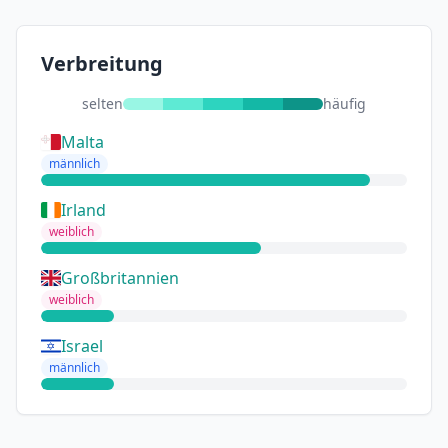
Verbreitung
selten
häufig
Malta
männlich
Irland
weiblich
Großbritannien
weiblich
Israel
männlich