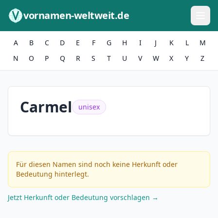
Zum Inhalt springen
vornamen-weltweit.de
A
B
C
D
E
F
G
H
I
J
K
L
M
N
O
P
Q
R
S
T
U
V
W
X
Y
Z
Carmel
unisex
Für diesen Namen sind noch keine Herkunft oder
Bedeutung hinterlegt.
Jetzt Herkunft oder Bedeutung vorschlagen →