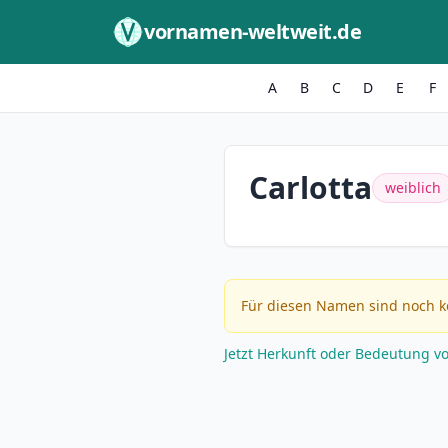
Zum Inhalt springen
vornamen-weltweit.de
A
B
C
D
E
F
Carlotta
weiblich
Für diesen Namen sind noch k
Jetzt Herkunft oder Bedeutung v