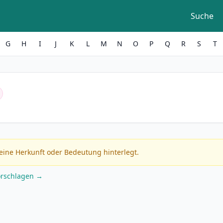
Suche
G
H
I
J
K
L
M
N
O
P
Q
R
S
T
eine Herkunft oder Bedeutung hinterlegt.
orschlagen →