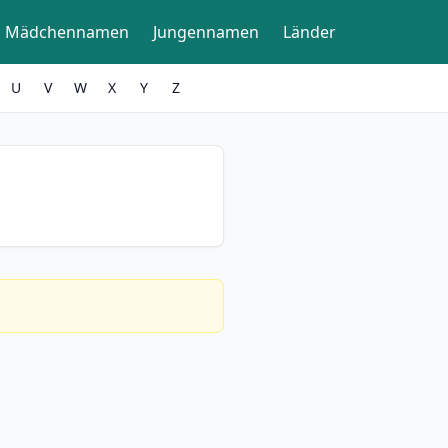
Mädchennamen
Jungennamen
Länder
U
V
W
X
Y
Z