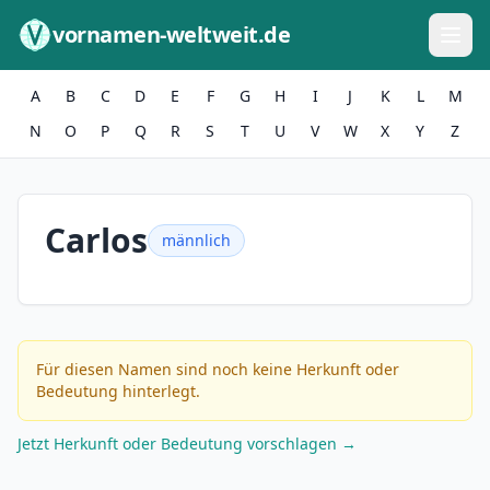
Zum Inhalt springen
vornamen-weltweit.de
A
B
C
D
E
F
G
H
I
J
K
L
M
N
O
P
Q
R
S
T
U
V
W
X
Y
Z
Carlos
männlich
Für diesen Namen sind noch keine Herkunft oder
Bedeutung hinterlegt.
Jetzt Herkunft oder Bedeutung vorschlagen →