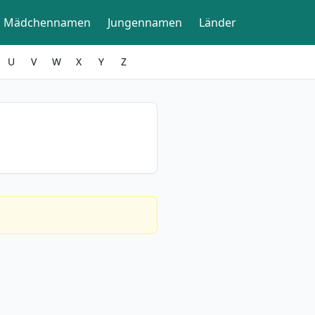
Mädchennamen
Jungennamen
Länder
U
V
W
X
Y
Z