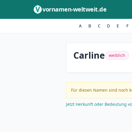
Zum Inhalt springen
vornamen-weltweit.de
A
B
C
D
E
F
Carline
weiblich
Für diesen Namen sind noch k
Jetzt Herkunft oder Bedeutung v