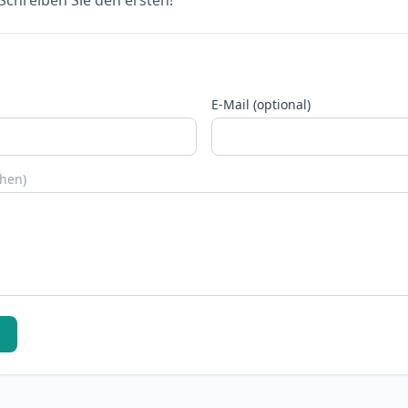
chreiben Sie den ersten!
E-Mail (optional)
chen)