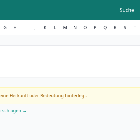
Suche
G
H
I
J
K
L
M
N
O
P
Q
R
S
T
eine Herkunft oder Bedeutung hinterlegt.
orschlagen →