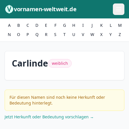
Zum Inhalt springen
vornamen-weltweit.de
A
B
C
D
E
F
G
H
I
J
K
L
M
N
O
P
Q
R
S
T
U
V
W
X
Y
Z
Carlinde
weiblich
Für diesen Namen sind noch keine Herkunft oder
Bedeutung hinterlegt.
Jetzt Herkunft oder Bedeutung vorschlagen →