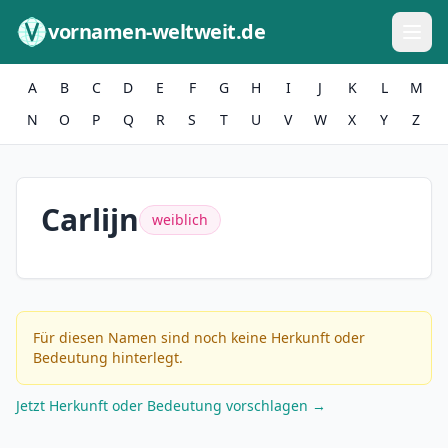
Zum Inhalt springen
vornamen-weltweit.de
A
B
C
D
E
F
G
H
I
J
K
L
M
N
O
P
Q
R
S
T
U
V
W
X
Y
Z
Carlijn
weiblich
Für diesen Namen sind noch keine Herkunft oder
Bedeutung hinterlegt.
Jetzt Herkunft oder Bedeutung vorschlagen →