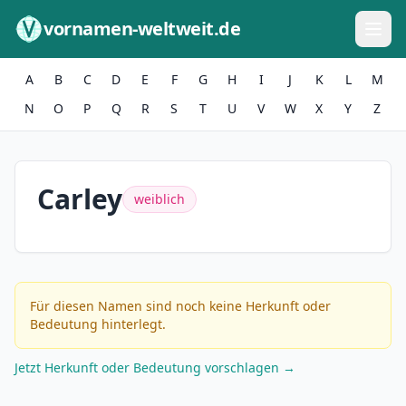
Zum Inhalt springen
vornamen-weltweit.de
A
B
C
D
E
F
G
H
I
J
K
L
M
N
O
P
Q
R
S
T
U
V
W
X
Y
Z
Carley
weiblich
Für diesen Namen sind noch keine Herkunft oder
Bedeutung hinterlegt.
Jetzt Herkunft oder Bedeutung vorschlagen →