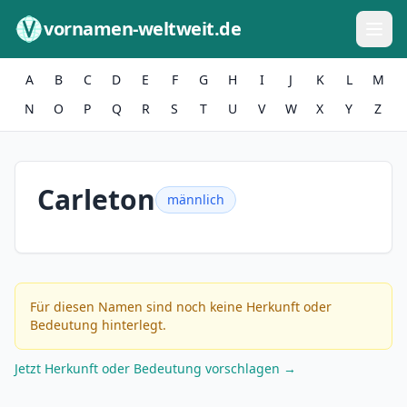
Zum Inhalt springen
vornamen-weltweit.de
A
B
C
D
E
F
G
H
I
J
K
L
M
N
O
P
Q
R
S
T
U
V
W
X
Y
Z
Carleton
männlich
Für diesen Namen sind noch keine Herkunft oder
Bedeutung hinterlegt.
Jetzt Herkunft oder Bedeutung vorschlagen →