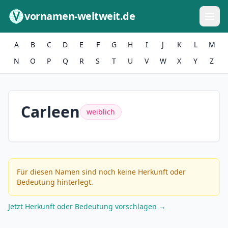
Zum Inhalt springen
vornamen-weltweit.de
A
B
C
D
E
F
G
H
I
J
K
L
M
N
O
P
Q
R
S
T
U
V
W
X
Y
Z
Carleen
weiblich
Für diesen Namen sind noch keine Herkunft oder
Bedeutung hinterlegt.
Jetzt Herkunft oder Bedeutung vorschlagen →