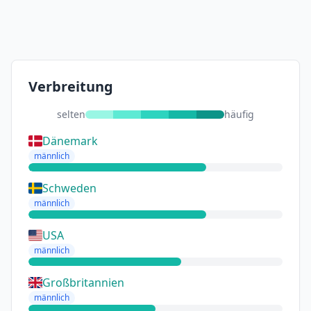
Verbreitung
selten
häufig
Dänemark
männlich
Schweden
männlich
USA
männlich
Großbritannien
männlich