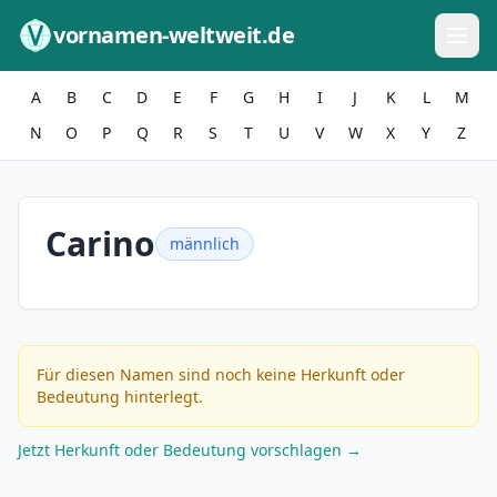
Zum Inhalt springen
vornamen-weltweit.de
A
B
C
D
E
F
G
H
I
J
K
L
M
N
O
P
Q
R
S
T
U
V
W
X
Y
Z
Carino
männlich
Für diesen Namen sind noch keine Herkunft oder
Bedeutung hinterlegt.
Jetzt Herkunft oder Bedeutung vorschlagen →