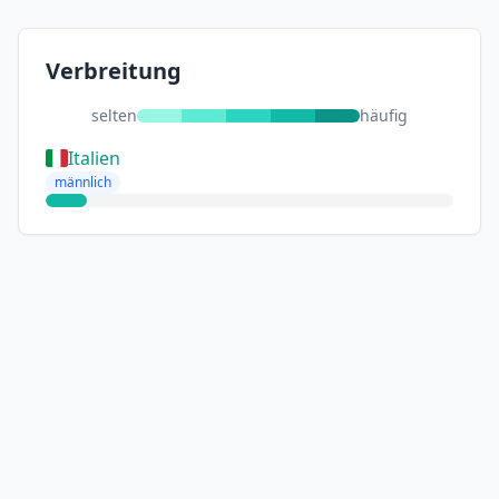
Verbreitung
selten
häufig
Italien
männlich