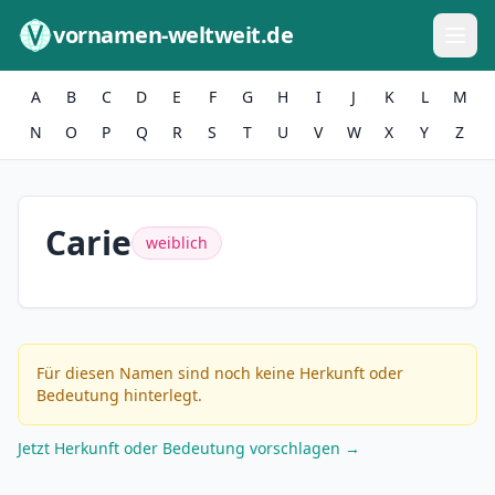
Zum Inhalt springen
vornamen-weltweit.de
A
B
C
D
E
F
G
H
I
J
K
L
M
N
O
P
Q
R
S
T
U
V
W
X
Y
Z
Carie
weiblich
Für diesen Namen sind noch keine Herkunft oder
Bedeutung hinterlegt.
Jetzt Herkunft oder Bedeutung vorschlagen →