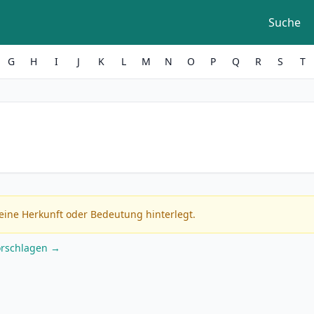
Suche
G
H
I
J
K
L
M
N
O
P
Q
R
S
T
eine Herkunft oder Bedeutung hinterlegt.
orschlagen →