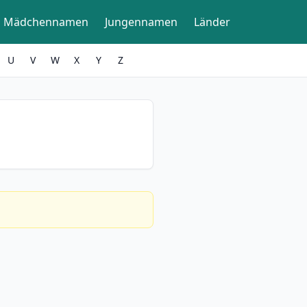
Mädchennamen
Jungennamen
Länder
U
V
W
X
Y
Z