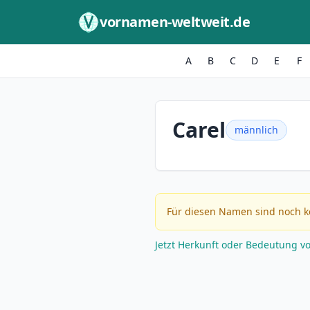
Zum Inhalt springen
vornamen-weltweit.de
A
B
C
D
E
F
Carel
männlich
Für diesen Namen sind noch k
Jetzt Herkunft oder Bedeutung v