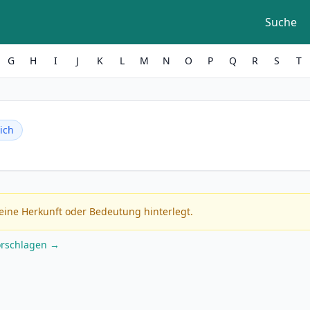
Suche
G
H
I
J
K
L
M
N
O
P
Q
R
S
T
ich
eine Herkunft oder Bedeutung hinterlegt.
orschlagen →