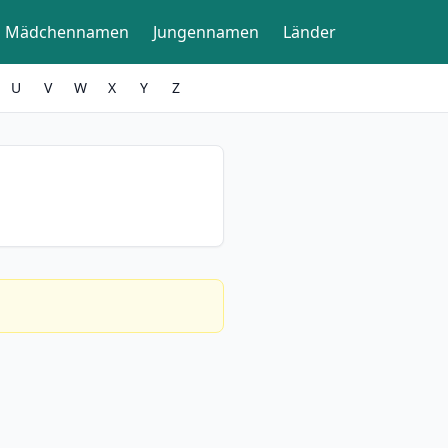
Mädchennamen
Jungennamen
Länder
U
V
W
X
Y
Z