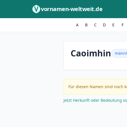
Zum Inhalt springen
vornamen-weltweit.de
A
B
C
D
E
F
Caoimhin
männl
Für diesen Namen sind noch k
Jetzt Herkunft oder Bedeutung v