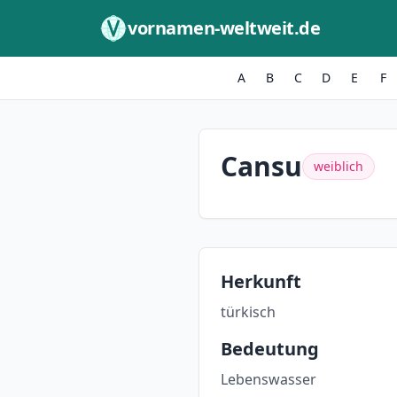
Zum Inhalt springen
vornamen-weltweit.de
A
B
C
D
E
F
Cansu
weiblich
Herkunft
türkisch
Bedeutung
Lebenswasser