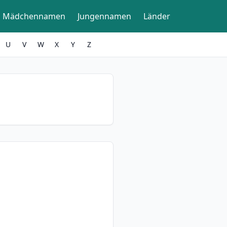
Mädchennamen
Jungennamen
Länder
U
V
W
X
Y
Z