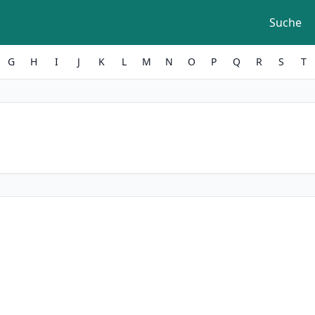
Suche
G
H
I
J
K
L
M
N
O
P
Q
R
S
T